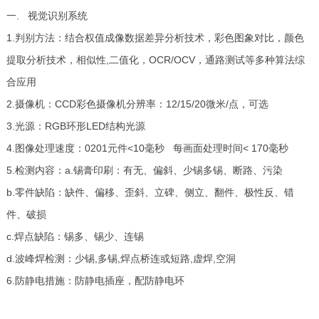
一. 视觉识别系统
1.判别方法：结合权值成像数据差异分析技术，彩色图象对比，颜色
提取分析技术，相似性,二值化，OCR/OCV，通路测试等多种算法综
合应用
2.摄像机：CCD彩色摄像机分辨率：12/15/20微米/点，可选
3.光源：RGB环形LED结构光源
4.图像处理速度：0201元件<10毫秒 每画面处理时间< 170毫秒
5.检测内容：a.锡膏印刷：有无、偏斜、少锡多锡、断路、污染
b.零件缺陷：缺件、偏移、歪斜、立碑、侧立、翻件、极性反、错
件、破损
c.焊点缺陷：锡多、锡少、连锡
d.波峰焊检测：少锡,多锡,焊点桥连或短路,虚焊,空洞
6.防静电措施：防静电插座，配防静电环