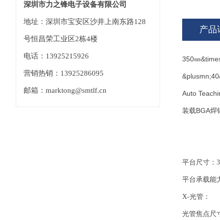
深圳市力之锋电子设备有限公司
地址：深圳市宝安区沙井上南东路128
产品
号恒昌荣工业区2栋4楼
电话：13925215926
350㎜&times
营销热销：13925286095
&plusmn;40&
邮箱：marktong@smtlf.cn
Auto Tea
装载BGA
平台尺寸：35
平台承载能力
X-光管：
光管焦点尺