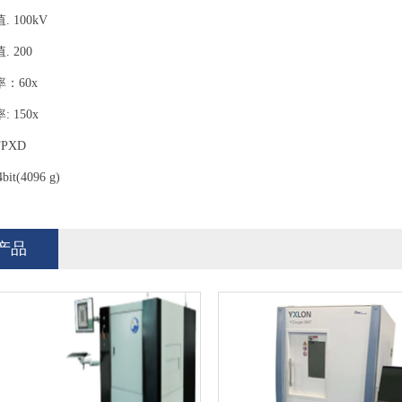
 100kV
 200
：60x
 150x
PXD
4bit(4096 g)
产品