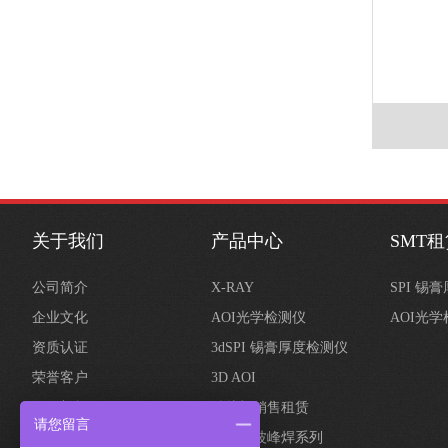
关于我们
产品中心
SMT
公司简介
X-RAY
SPI 锡
企业文化
AOI光学检测仪
AOI光
资质认证
3dSPI 锡膏厚度检测仪
荣誉客户
3D AOI
组织架构
贴片机销售租赁
请您留言
回流焊波峰焊系列