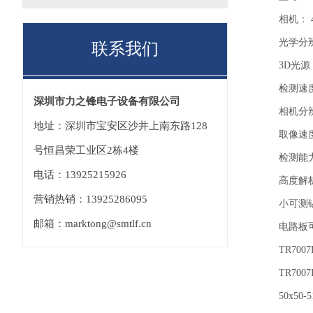
相机： 4或
光学分辨率：
联系我们
3D光源：
检测速
深圳市力之锋电子设备有限公司
相机分辨率：4
地址：深圳市宝安区沙井上南东路128
取像速度： 
号恒昌荣工业区2栋4楼
检测能
电话：13925215926
高度解析： 
营销热销：13925286095
小可测锡点
邮箱：marktong@smtlf.cn
电路板可
TR7007D: 
TR7007D DL
50x50-510