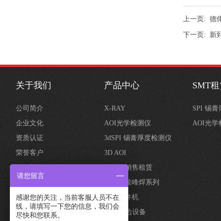
上一页:
德侓
下一页:
新到
关于我们
产品中心
SMT
公司简介
X-RAY
SPI 锡
企业文化
AOI光学检测仪
AOI光
资质认证
3dSPI 锡膏厚度检测仪
荣誉客户
3D AOI
组织架构
贴片机销售租赁
请您留言
回流焊波峰焊系列
自动插件机
感谢您的关注，当前客服人员不在
线，请填写一下您的信息，我们会
SMT周边设备
尽快和您联系。