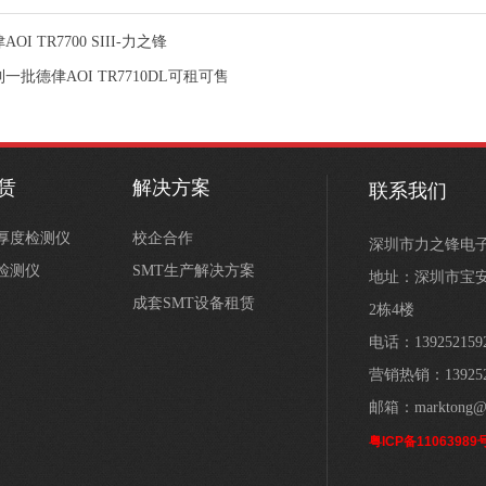
AOI TR7700 SIII-力之锋
一批德侓AOI TR7710DL可租可售
租赁
解决方案
联系我们
膏厚度检测仪
校企合作
深圳市力之锋电
学检测仪
SMT生产解决方案
地址：深圳市宝安
成套SMT设备租赁
2栋4楼
电话：139252159
营销热销：139252
邮箱：marktong@s
粤ICP备11063989