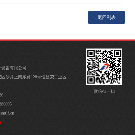
返回列表
子设备有限公司
区沙井上南东路128号恒昌荣工业区
微信扫一扫
26
86095
mtlf.cn
号