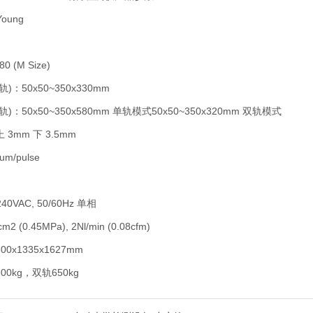
oung
 (M Size)
)：50x50~350x330mm
)：50x50~350x580mm 单轨模式50x50~350x320mm 双轨模式
3mm 下 3.5mm
m/pulse
m
40VAC, 50/60Hz 单相
2 (0.45MPa), 2Nl/min (0.08cfm)
0x1335x1627mm
0kg，双轨650kg