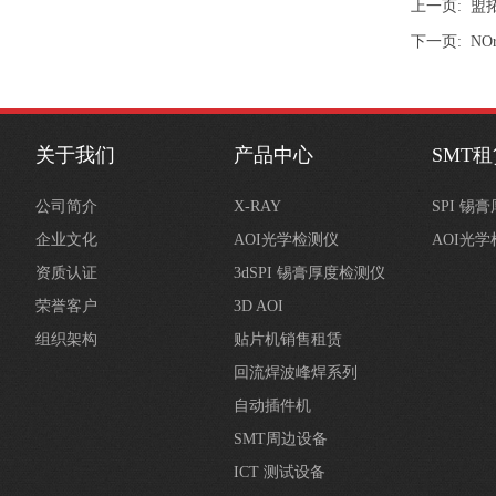
上一页:
盟拓
下一页:
NO
关于我们
产品中心
SMT
公司简介
X-RAY
SPI 锡
企业文化
AOI光学检测仪
AOI光
资质认证
3dSPI 锡膏厚度检测仪
荣誉客户
3D AOI
组织架构
贴片机销售租赁
回流焊波峰焊系列
自动插件机
SMT周边设备
ICT 测试设备