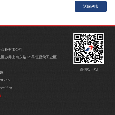
返回列表
子设备有限公司
区沙井上南东路128号恒昌荣工业区
微信扫一扫
26
86095
mtlf.cn
号