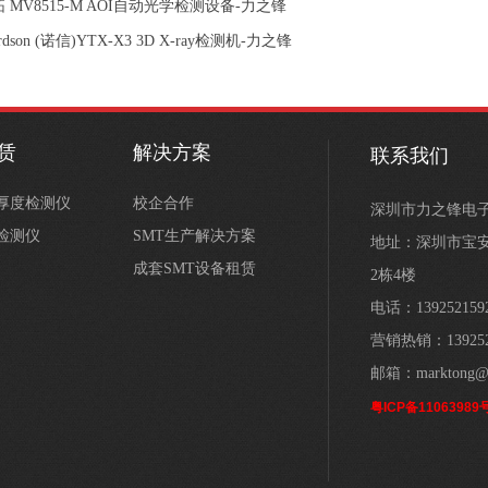
 MV8515-M AOI自动光学检测设备-力之锋
rdson (诺信)YTX-X3 3D X-ray检测机-力之锋
租赁
解决方案
联系我们
膏厚度检测仪
校企合作
深圳市力之锋电
学检测仪
SMT生产解决方案
地址：深圳市宝安
成套SMT设备租赁
2栋4楼
电话：139252159
营销热销：139252
邮箱：marktong@s
粤ICP备11063989