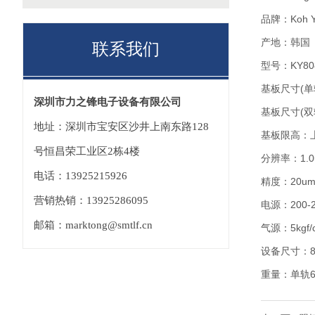
品牌：Koh Y
产地：韩国
联系我们
型号：KY8080
基板尺寸(单轨
深圳市力之锋电子设备有限公司
基板尺寸(双轨
地址：深圳市宝安区沙井上南东路128
基板限高：上 
号恒昌荣工业区2栋4楼
分辨率：1.0u
电话：13925215926
精度：20u
营销热销：13925286095
电源：200-2
邮箱：marktong@smtlf.cn
气源：5kgf/cm
设备尺寸：80
重量：单轨60