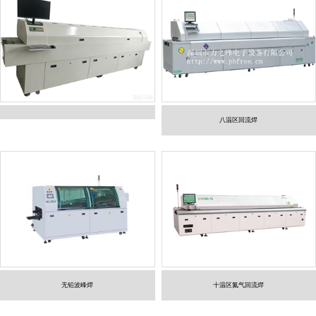
八温区回流焊
无铅波峰焊
十温区氮气回流焊