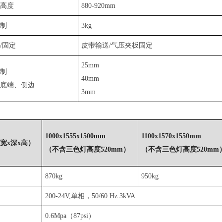
线高度
880-920mm
限制
3kg
/固定
皮带输送/气压夹板固定
25mm
限制
40mm
、底端、侧边
3mm
1000x1555x1500mm
1100x1570x1550mm
宽x深x高）
（不含三色灯高度520mm）
（不含三色灯高度520mm
870kg
950kg
200-24V,单相，50/60 Hz 3kVA
0.6Mpa（87psi）