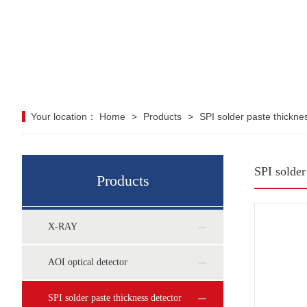
Your location：
Home
>
Products
>
SPI solder paste thickne
SPI solder
Products
X-RAY
AOI optical detector
SPI solder paste thickness detector