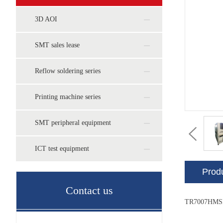
3D AOI
SMT sales lease
Reflow soldering series
Printing machine series
SMT peripheral equipment
ICT test equipment
Produ
Contact us
TR7007HM