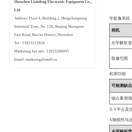
Shenzhen Lizhifeng Electronic Equipment Co.,
Ltd
Address: Floor 4, Building 2, Hengchangrong
学影像系统
Industrial Zone, No. 128, Shajing Shangnan
相机
East Road, Bao'an District, Shenzhen
Tel.: 13925215926
光学解析
Marketing hot sale: 13925286095
取像范围
Email: marktong@smtlf.cn
检测功能
可检测缺
锡点量测
X-Y平台及
X轴线性马
水平解析