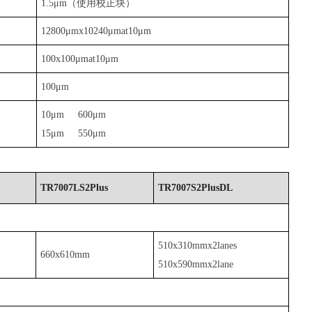
1.5μm（使用校正块）
12800μmx10240μmat10μm
100x100μmat10μm
100μm
10μm 600μm
15μm 550μm
TR7007LS2Plus
TR7007S2PlusDL
510x310mmx2lanes
660x610mm
510x590mmx2lane