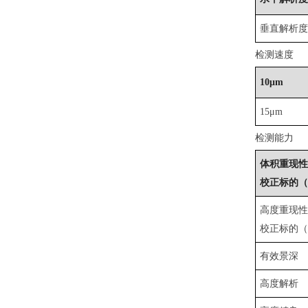
垂直解析
检测速度
10μm
15μm
检测能力
体积重现
校正标的（a
高度重现
校正标的（at3
有效景深
高度解析