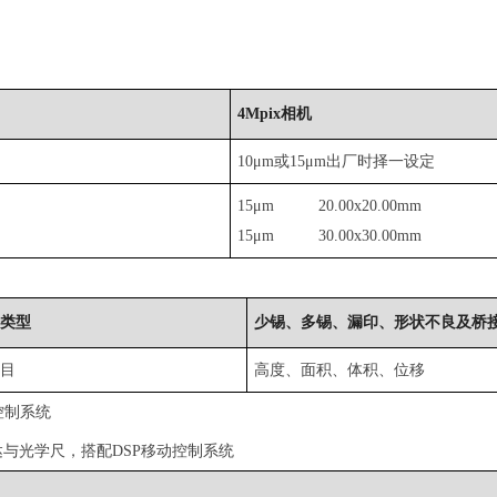
4Mpix相机
度
10μm或15μm出厂时择一设定
15μm 20.00x20.00mm
15μm 30.00x30.00mm
点类型
少锡、多锡、漏印、形状不良及桥
项目
高度、面积、体积、位移
控制系统
达与光学尺，搭配DSP移动控制系统
度