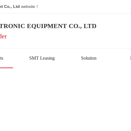
t Co., Ltd
website！
TRONIC EQUIPMENT CO., LTD
der
ts
SMT Leasing
Solution