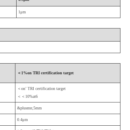
1μm
＜1%on TRI certification target
＜on’ TRI certification target
＜＜10%at6
&plusmn;5mm
0.4μm